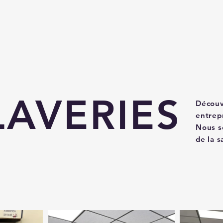
LAVERIES
Découv
entrepr
Nous s
de la s