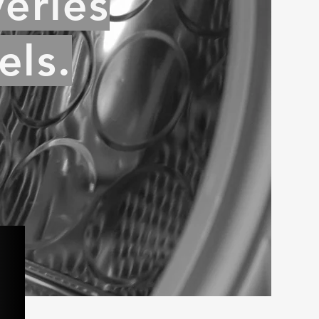
veries
els.