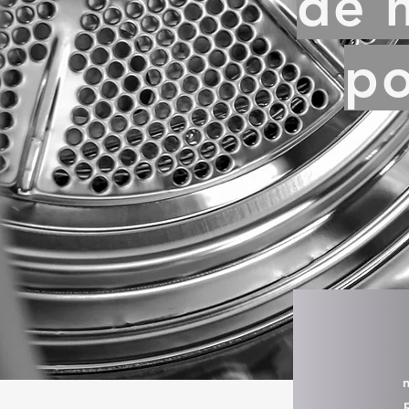
de m
po